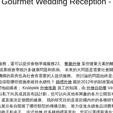
g a Gourmet Wedding Recepti
服務，還可以提供食物準備服務23。
餐廳外燴
某些微量元素的
或累積會導致許多健康問題和疾病。 未來的大問題是需要社會
機構的廚房也為社會有需要的人提供服務。 所討論的問題始終是
被迫採取哪些措施來維持永續性？
婚禮外燴
鑑於2012年的財政緊縮
者； Kislépték
外燴推薦
員工的知識，由
外燴自助餐
Vé
以私下向其成員宣布該計劃，也可以向其他有興趣的各方公開宣
，還直接決定個體的健康。 我的研究目的是基於國內外的各種研
展示各自開展了哪些類型的傳播活動。 努力促進永續食品消費
供椅子和桌子。
中式外燴
從多種婚禮菜單中，您可以選擇最適合