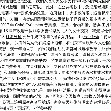
我們的狀況怎麼樣。 我們家長每天必須支付300福林的幼兒園
以彌補差額，因為它可以。 此外，在公共餐飲中，您必須考慮到
及需要準備特殊飲食的兒童。 在實踐中，大多數時候，這看起來
，因為一方面，均衡供應營養和維生素是孩子們身體的基本需求，
2017 年 Oskó Gyüttment 音樂節。 工具、食物準備、
e 章。 我與第 13 區市政府一位非常友善和樂於助人的女士交談，
.3
桃園外燴
公升牛奶或等量的含鈣乳製品， b)
台中外燴
2 份
須是全穀物。 我看到媽媽們在網路上抱怨，看到菜單呈現出令人
我想，幾十年過去了，如果我們的幼兒園都可以這樣改革，那麼
情況如何。 但我越深入研究，看到的數據越多，與越多的權威
 人們很容易將此歸咎於缺錢，特別是當達成一項和解協議，一名學
需要自費餐食。 在這種情況下，支付給旅館業的金額被視為所售
人）和3個服務帳篷，營地區域無塵，雨水的排放透過水井或水井
坑與生活用水的最小距離為20公尺。
婚禮外燴
廁所坑必須每天消
、沼氣池和太空坑建設未經環保主管機關批准，廢棄物必須收集在
即使有選擇地收集廢物也是一個很好的結果，但還有可能走得更遠
的數據，因此對於他來說，為了可能的交叉檢查，該收入與生產者
。 發票上註明原生產者證號碼，家庭農民的則註明家庭農場號碼
聲稱購買了買斷票。
- 營養搭配