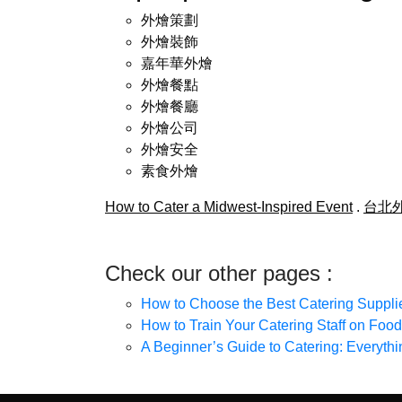
外燴策劃
外燴裝飾
嘉年華外燴
外燴餐點
外燴餐廳
外燴公司
外燴安全
素食外燴
How to Cater a Midwest-Inspired Event
.
台北
Check our other pages :
How to Choose the Best Catering Suppli
How to Train Your Catering Staff on Food
A Beginner’s Guide to Catering: Everyt