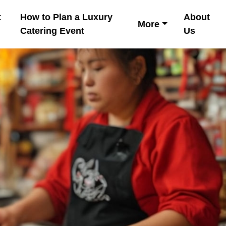
t
How to Plan a Luxury
About
More
Catering Event
Us