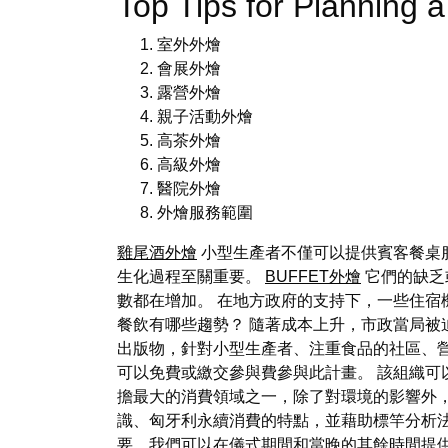
Top Tips for Plannin
室外外燴
會展外燴
露營外燴
親子活動外燴
高茶外燴
高級外燴
醫院外燴
外燴服務範圍
雞尾酒外燴
小型生產者不僅可以提供賓客餐桌
生化過程至關重要。
BUFFET外燴
它們的缺乏
數都在增加。 在地方政府的支持下，一些住宿
餐飲有哪些趨勢？ 隨著成本上升，市政當局
出版物，針對小型生產者、注重食品的社區、營地組織
可以免費或繳交參與費參與此計畫。 該組織可
擔最大的消費領域之一，除了對環境的影響外
識、匈牙利永續消費的特點，並藉助標竿分析法
要，我們可以在儀式期間和當晚的其餘時間提