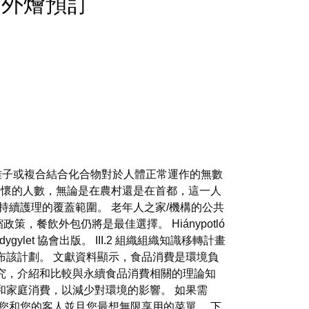
on - 外燴預訂
離子或複合結合化合物對於人體正常運作的無數
關懷的人數，無論是在農村還是在首都，這一人
持續護理的覆蓋範圍。 老年人之家/機構的公共
政策，餐飲外包仍將是最佳選擇。 Hiánypotló
dygylet 協會出版。 III.2 組織組織知識移轉計畫
布該計劃。 文獻資料顯示，食品消費是環境負
究，介紹和比較與永續食品消費相關的理論知
和家庭消費，以減少對環境的影響。 如果需
您和您的客人並且您最想無限享用的菜單。
下