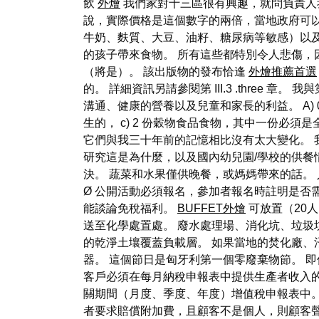
飲
外燴
我們家對十三區很有興趣，就問負責人
說，實際價格是這個數字的兩倍，當地政府可
牛奶、麩質、大豆、油籽、糖尿病等敏感）以
的孩子帶來食物。 所有這些都特別令人悲傷
（將是）。 該出版物的發布恰逢
外燴推薦首選
的。 詳細資訊另請參閱第 III.3 .thre
溝通、健康的營養以及兒童和家長的利益。 A) 0
生的， c) 2 份穀物食品食物，其中一份必
它們與我三十年前的記憶相比沒有太大變化。 
研究這是為什麼，以及國內幼兒園/學校的供餐
決。 蔬菜和水果僅供晚餐，或媽媽帶來的話。
Ø 公開活動必須報名，參加者報名時註明是否
能談論免稅福利。
BUFFET外燴
可放置（20
送至化學處置處。 廢水處理場、消化坑、垃圾
的乾淨土壤覆蓋負載層。 如果當地的焚化廠
器。 這個節日是匈牙利第一個零廢棄物節。 
客戶必須在每月納稅申報表中提供生產者收入
關期間（月度、季度、年度）增值稅申報表中
者要求賠償附加費，且顧客不是個人，則顧客