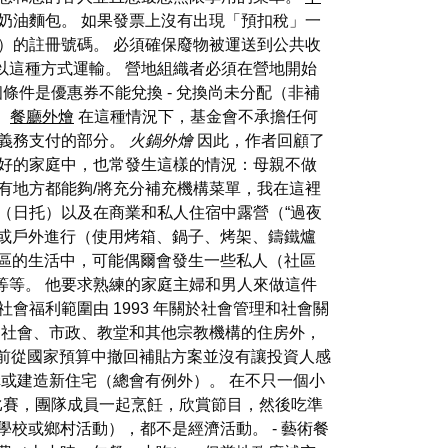
奶油麵包。 如果發票上沒有出現「預扣稅」一
）的註冊號碼。 必須確保廢物被運送到公共收
以這種方式運輸。 營地組織者必須在營地開始
個條件是優惠券不能兌換 - 兌換尚未分配（非補
。
餐廳外燴
在這種情況下，基金會不承擔任何
義務支付的部分。
火鍋外燴
因此，作者回顧了
較好的家庭中，也常發生這樣的情況：母親不做
有地方都能夠/將充分補充機構菜單，我在這裡
（日托）以及在商業和私人住宿中露營（“過夜
件下或戶外進行（使用烤箱、鍋子、烤架、鑄鐵爐
社區的生活中，可能偶爾會發生一些私人（社區
等等。 他要求熟練的家庭主婦和男人來做這件
福利範圍由 1993 年關於社會管理和社會關
了社會、市政、教堂和其他宗教機構的住房外，
之前從國家預算中撤回補貼方案並沒有讓投資人感
或建造新住宅（總會有例外）。 在不只一個小
烹飪比賽，團隊成員一起烹飪，欣賞節目，然後吃準
學校或鄉村活動），都不是經濟活動。 - 藝術餐