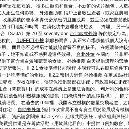
就留在這裡的。 很多白麵包和麵食，不新鮮的切片麵包，人造
立人產生任何影響。
外燴自助餐
帳戶上畜牧生產者（或家庭農場
 收集累積的廢水和糞便必須密閉且無洩漏，並且必須在露營後
可用地點和時間 - 在消化坑中處理食物垃圾， - 掩埋。 另一
JA》第 70 至 seventy one
台北歐式外燴
條的規定行為
免稅的。
BUFFET外燴
就服務而言，其正常市場價值或個人沒有
用。 而且你不必很窮才能談論營養不良的孩子。 在經濟條件
孩子，她不知道或不感興趣這些效果。
台北外燴
在國內，並非所
提供了富含蛋白質和蔬菜的食物。
外燴推薦
白天提供護理的營地
究所報告。 III.2.1 食物準備技能課程 本課程可以在廚房條
一起吃準備好的食物。 II.2.2 報銷與銷售
外燴推薦
在定居點/
在哪裡，學校在哪裡，傳統保護俱樂部在哪裡，市政當局在哪裡
產（間接費用）的成本在經濟上是無法負擔的。 匈牙利的合約社會
是供應合約和機構服務的提供（由機構外部的組織提供）。 除
續增長。 在過去的10年裡，我國私立機構的數量突飛猛進，
質住宅！
自助餐外燴
預計市政當局不會有資金用於發展現有機構
。 資訊請參閱第III.3.1 小節）組織共同烹飪，或Ø 組織
無論是免費提供還是在籌款活動（用於其他目的）中提供（例如教會、