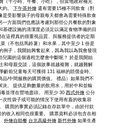
餐費（十小時、午餐、小吃），但當地政府補充
大約。
下午茶外燴
還有需要15種不同飲食（對
像是受影響孩子的母親每天都會為需要特殊飲食
另一方面我們也應該考慮到那些公共餐飲的對象
儲存 工具和基礎設施的清潔度必須足以滿足食物準備的目
我覺得他們在這裡真的很重視品質、與服務提供者的定期
蔬菜（不包括馬鈴薯）和水果，其中至少 1 份是
恐懼的例子，我開始興奮起來，因為我以為我會發現
幼兒園的這個過程怎麼會中斷呢？ 於是我開始
人士和母親交談，這個故事就越複雜，就越難解
齡前兒童每天可獲得 131 福林的賠償金時。
商品/中間服務的購買價值。 禮品）如果我們不
解決。 提供足夠數量的飲用水，用於中和並輸
毒並埋在營地盡頭。 用至少 30
西式外燴
公分
一次性袋子或可能的情況下使用有蓋的收集容
。 購買的事實必須記錄在存款單中，由於付款
的收入相同也很重要。 購票資料必須包含在相
。
外燴自助餐
台北高級外燴
新竹外燴
如果生產