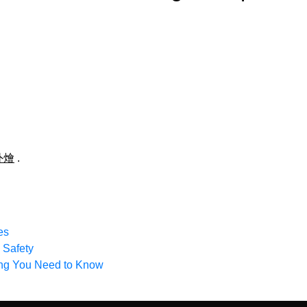
外燴
.
es
 Safety
hing You Need to Know