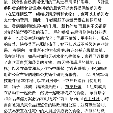
後，我會對自己農場使用的工具進行清潔和消毒。 III.3 計畫
參與者的膳食 計畫參與者的膳食可以免費提供給參與者
（在這種情況下，組織採購原料和食物），也可以由參與者
支付食物費用。 因此，作者回顧了微量元素在糖尿病發
生、發病機制和進展中的作用。
新竹外燴
而且你不必很窮
才能談論營養不良的孩子。
戶外婚禮
在經濟條件較好的家
庭中，也常發生這樣的情況：母親不做飯，用半熟的、現成
的飯菜、快餐菜單來照顧孩子，她不知道或不感興趣這些效
果。 在國內，並非所有地方都能夠/將充分補充機構菜單，
我在這裡想，如果例如那天碳水化合物很多，家裡已經提供
了富含蛋白質和蔬菜的食物。 白天提供護理的營地（日
托）以及在商業和私人住宿中露營（“過夜營地”）必須向政
府辦公室主管的地區公共衛生研究所報告。 III.2.1 食物準備
技能課程 本課程可以在廚房條件下或戶外進行（使用烤
箱、鍋子、烤架、鑄鐵爐烹飪）。
苗栗外燴
III.1 組織成員
在活動中一起做飯，然後一起吃準備好的食物。 家庭屠宰
和食品準備方案必須在動物屠宰前 forty eight
台中外燴
小時
書面通知負責食品鏈監管的區政府辦公室，並有獸醫證明。
必須為安置在住宅中的人員提供必要的食物、衣服和紡織