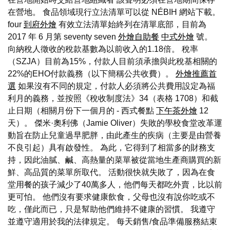
在營地。 食品領域現行立法清單可以從 NÉBIH 網站下載。
four
到府外燴
有效立法清單始終列在清單底部，目前為
2017 年 6 月第 seventy seven
外燴自助餐
中式外燴
號。
向納稅人徵收的稅款基數為以前收入的1.18倍。 稅率
（SZJA）目前為15%，付款人目前須承擔與此稅基相關的
22%的EHO付款義務（以下簡稱公共收費）。
外燴推薦首
選
如果沒有不同的規定，付款人必須將公共費用設定為福
利月的義務，並按照《稅收制度法》34（表格 1708）和截
止日期（相關月份下一個月的 - 西式餐點
下午茶外燴
12
天）。 傑米·奧利佛（Jamie Oliver）失敗的學校食堂改革運
動旨在防止兒童過早肥胖，由此產生的疾病（主要是由營養
不良引起）具有啟發性。 為此，它得到了相當多的財務支
持，因此油膩、鹹、高熱量的菜單被從當地生產商購買的新
鮮、高品質的菜單所取代。 活動很快就失敗了，因為在食
堂用餐的孩子減少了40萬多人，他們每天都吃外賣，比以前
更可怕。 他們沒有要求健康飲食，父母也沒有說你吃或不
吃，僅此而已，只是幫助他們維持不健康的習慣。 我遵守
並遵守適用於我的法律規定。 每天銷售/食品準備服務結束