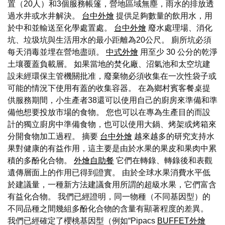
置（20人）和3個服務帳篷，營地區域無塵，雨水的排放透
過水井或水井解決。
台中外燴
提供足夠數量的飲用水，用
於中和並輸送至化學處置處。
台中外燴
廢水處理場、消化
坑、垃圾坑與生活用水的最小距離為20公尺。 廁所坑必須
每天消毒並埋在營地盡頭。
中式外燴
用至少 30 公分的乾淨
土壤覆蓋負載層。 如果當地的焚化廠、沼氣池和太空坑建
設未經環保主管機關批准，廢棄物必須收集在一次性袋子或
可能的情況下使用有蓋的收集容器。 在為鄉村賓客餐桌提
供服務期間，小生產者38還可以使用自己的廚房來準備和準
備他想要投放市場的食物。 您也可以在專為生產目的而設
計的獨立廚房中準備食物，也可以使用大鍋、烤架或烤箱來
分開食物加工過程。 摘要
台中外燴
越來越多的研究支持水
果對健康的有益作用，這主要是由於水果的果皮和果肉中累
積的多酚化合物。
外燴自助餐
它們在轉錄、轉錄後和表觀
遺傳層面上的作用已得到證實。 由於全球水果消費水平低
於建議量，一種新方法建議食用所謂的超級水果，它們富含
有益化合物。 我們已經證明，同一物種（不同基因型）的
不同品種之間幾組多酚化合物的含量有顯著程度的差異。
我們已經確定了櫻桃基因型（例如“Pipacs
BUFFET外燴