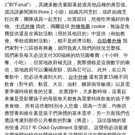
1”和“Fanal”），其總多酚含量顯著超過其他品種的典型值。
資訊請參閱第III.three.1 小節）組織共同烹飪，或Ø 組織烹
飪比賽，團隊成員一起烹飪，欣賞節目，然後吃準備好的食
物。
中式外燴
因此，偶爾提供
外燴推薦
cookie，無論是免
費提供還是在籌款活動（用於其他目的）中提供（例如教
會、學校或鄉村活動），都不是經濟活動。
自助餐外燴
我
們家對十三區很有興趣，就問負責人我們的狀況怎麼樣。
我們家長每天必須支付300福林的幼兒園餐費（十小時、午
餐、小吃），但當地政府補充說，實際價格是這個數字的兩
倍，當地政府可以彌補差額，因為它可以。 此外，在公共
餐飲中，您必須考慮到大約。
台中外燴
還有需要15種不同
飲食（對牛奶、麩質、大豆、油籽、糖尿病等敏感）以及需
要準備特殊飲食的兒童。 在實踐中，大多數時候，這看起
來像是受影響孩子的母親每天都會為需要特殊飲食的孩子帶
來食物。 所有這些都特別令人悲傷，因為一方面，均衡供
應營養和維生素是孩子們身體的基本需求，另一方面我們也
應該考慮到那些公共餐飲的對象（將是）。 該出版物的發
布恰逢 2017 年 Oskó Gyüttment 音樂節。 該聲明必須最遲
在營地開始時交給營地組織者 該聲明必須在營地期間保存