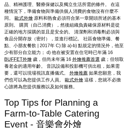
品、精神護理、醫療保健以及獨立生活所需的條件。 在這
種情況下，準備食物與準備供個人消費的食物沒有什麼不
同。
歐式外燴
原料和熟食必須符合第一章開頭所述的基本
原則。 購買（自己消費），然後組織負責確保原材料是從
正確的地方採購的並且是安全的。 清潔劑和消毒劑必須與
食品分開存放（密封），並進行標記。 社區食物準備、餐
點、小朋友餐飲 | 2017年 C) 除 a)-b) 點規定的情況外，他至
少有部分自立能力； d) 他在被安置在住宅時已年滿 16
BUFFET外燴
歲，但尚未年滿 16
外燴推薦首選
歲；但領取
養老金的適用年齡。 音訊設備和投影機可供出租，如果需
要，還可以現場視訊直播儀式。
外燴推薦
如果您願意，我
們也可以為您提供工作人員。
歐式外燴
這樣，您就不必擔
心誰將為您提供服務以及如何服務。
Top Tips for Planning a
Farm-to-Table Catering
Event - 音樂會外燴