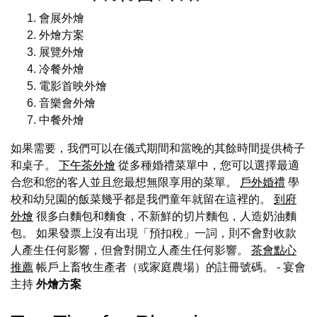
會展外燴
外燴方案
展覽外燴
冷餐外燴
電影首映外燴
音樂會外燴
中餐外燴
如果需要，我們可以在儀式期間和當晚的其餘時間提供椅子
和桌子。
下午茶外燴
從多種婚禮菜單中，您可以選擇最適
合您和您的客人並且您最想無限享用的菜單。
戶外婚禮
學
校和幼兒園的飯菜幾乎都是我們童年就留在這裡的。
到府
外燴
很多白麵包和麵食，不新鮮的切片麵包，人造奶油麵
包。 如果發票上沒有出現「預扣稅」一詞，則不會對收款
人產生任何影響，但會對開立人產生任何影響。
茶會點心
推薦
帳戶上畜牧生產者（或家庭農場）的註冊號碼。
- 宴會
主持
外燴方案