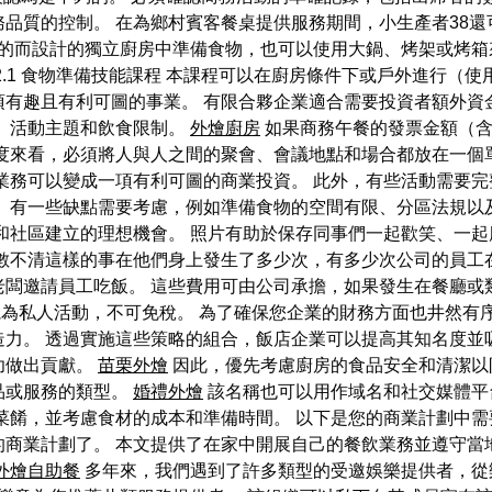
品質的控制。 在為鄉村賓客餐桌提供服務期間，小生產者38
的而設計的獨立廚房中準備食物，也可以使用大鍋、烤架或烤箱
I.2.1 食物準備技能課程 本課程可以在廚房條件下或戶外進行（
有趣且有利可圖的事業。 有限合夥企業適合需要投資者額外資金
、活動主題和飲食限制。
外燴廚房
如果商務午餐的發票金額（含
度來看，必須將人與人之間的聚會、會議地點和場合都放在一個
業務可以變成一項有利可圖的商業投資。 此外，有些活動需要
 有一些缺點需要考慮，例如準備食物的空間有限、分區法規以
和社區建立的理想機會。 照片有助於保存同事們一起歡笑、一起
至數不清這樣的事在他們身上發生了多少次，有多少次公司的員工
請員工吃飯。 這些費用可由公司承擔，如果發生在餐廳或類似場所，
為私人活動，不可免稅。 為了確保您企業的財務方面也井然有
力。 透過實施這些策略的組合，飯店企業可以提高其知名度並吸
功做出貢獻。
苗栗外燴
因此，優先考慮廚房的食品安全和清潔以
品或服務的類型。
婚禮外燴
該名稱也可以用作域名和社交媒體平
菜餚，並考慮食材的成本和準備時間。 以下是您的商業計劃中需
商業計劃了。 本文提供了在家中開展自己的餐飲業務並遵守當
外燴自助餐
多年來，我們遇到了許多類型的受邀娛樂提供者，從