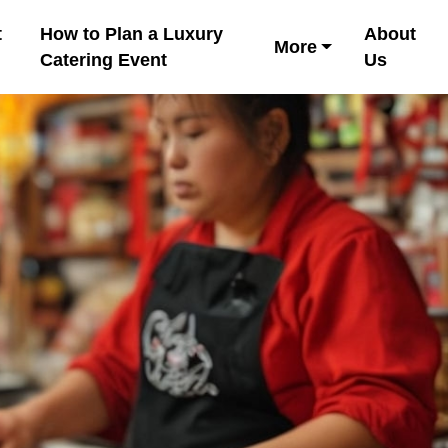
t
How to Plan a Luxury
About
More
Catering Event
Us