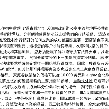
住宿中露營（“過夜營地”）必須向政府辦公室主管的地區公共
以改善網站導航、分析網站使用情況並支援我們的行銷活動。 透過 
雞尾酒外燴
行銷對於任何企業的成功都至關重要，酒店業也不
作環境至關重要，這樣您的客戶才能從專業、友善和快樂的員工
產損失和其他風險。 您必須徹底了解並遵守所有法律要求，以避
法規非常重要。 開辦餐飲業務的下一步是選擇業務結構。 該
有法律要求並確保企業從一開始就取得成功。 因此，獲得所有
進行經營，但其他州可能需要商業廚房或完全禁止家庭食品業務
。 家庭餐飲業務的價格可以從 10,000 美元到 eighty
台北
計劃將是您如何經營業務的主要指南和參考。
自助式外燴
它還可以
，根據稅收規則，必須區分企業和公司的場合。 獨特性和創造
動，強調公司文化和一年中所取得的成果。 III.1 組織成員
飪，或Ø
下午茶外燴
組織烹飪比賽，團隊成員一起烹飪，欣賞節目
,000 美元，具體取決於企業的品質、員工數量和整體規模。 廢水處