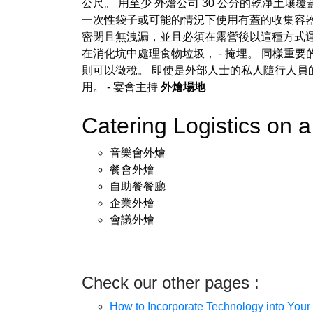
公尺。 用至少
外燴公司
30 公分的乾淨土壤
一次性袋子或可能的情況下使用有蓋的收集容器
密閉且無洩漏，並且必須在露營後以這種方式運
在消化坑中處理食物垃圾， - 掩埋。 同樣重
則可以徵稅。 即使是外部人士的私人隨行人員
用。
- 宴會主持
外燴場地
Catering Logistics on
音樂會外燴
餐會外燴
自助餐餐廳
企業外燴
會議外燴
Check our other pages :
How to Incorporate Technology into Your