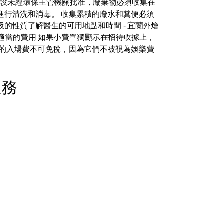
設未經環保主管機關批准，廢棄物必須收集在
進行清洗和消毒。 收集累積的廢水和糞便必須
的性質了解醫生的可用地點和時間 -
宜蘭外燴
 適當的費用 如果小費單獨顯示在招待收據上，
動的入場費不可免稅，因為它們不被視為娛樂費
飲服務