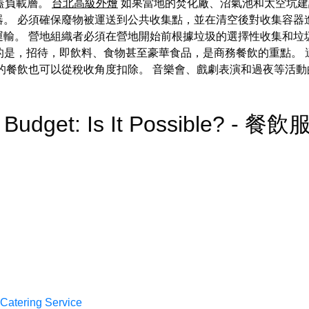
覆蓋負載層。
台北高級外燴
如果當地的焚化廠、沼氣池和太空坑建
。 必須確保廢物被運送到公共收集點，並在清空後對收集容器
輸。 營地組織者必須在營地開始前根據垃圾的選擇性收集和垃圾
要的是，招待，即飲料、食物甚至豪華食品，是商務餐飲的重點。
的餐飲也可以從稅收角度扣除。 音樂會、戲劇表演和過夜等活
 a Budget: Is It Possible? - 餐
 Catering Service