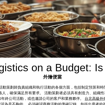
istics on a Budget: Is
外燴便當
的活動策劃師負責組織和執行活動的各個方面，包括制定預算和
絡人，確保滿足所有要求。 活動策劃者必須具有創造力、組織性
加年終公司活動，或也邀請公司的客戶和業務夥伴。
台北高級外
”被認為是不夠的。 必須確認商務活動的準確記錄，包括出席者的