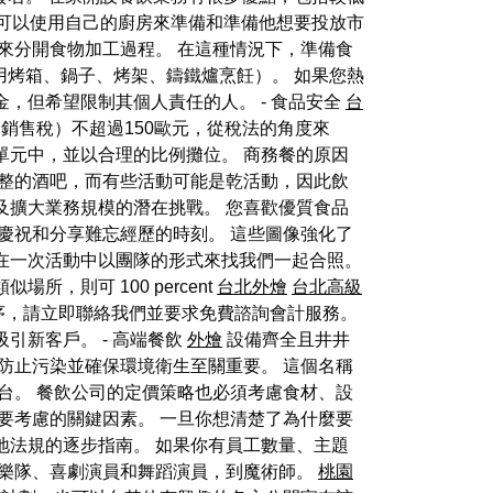
還可以使用自己的廚房來準備和準備他想要投放市
來分開食物加工過程。 在這種情況下，準備食
使用烤箱、鍋子、烤架、鑄鐵爐烹飪）。 如果您熱
，但希望限制其個人責任的人。 - 食品安全
台
銷售稅）不超過150歐元，從稅法的角度來
單元中，並以合理的比例攤位。 商務餐的原因
完整的酒吧，而有些活動可能是乾活動，因此飲
及擴大業務規模的潛在挑戰。 您喜歡優質食品
慶祝和分享難忘經歷的時刻。 這些圖像強化了
在一次活動中以團隊的形式來找我們一起合照。
則可 100 percent
台北外燴
台北高級
序，請立即聯絡我們並要求免費諮詢會計服務。
引新客戶。 - 高端餐飲
外燴
設備齊全且井井
防止污染並確保環境衛生至關重要。 這個名稱
台。 餐飲公司的定價策略也必須考慮食材、設
要考慮的關鍵因素。 一旦你想清楚了為什麼要
地法規的逐步指南。 如果你有員工數量、主題
樂隊、喜劇演員和舞蹈演員，到魔術師。
桃園