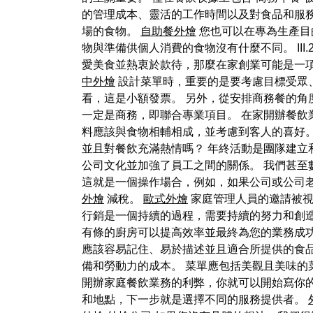
的管理成本、靈活的工作時間以及對食品和服務
場的食物。
自助餐外燴
您也可以在專為生產目
物與準備供個人消費的食物沒有什麼不同。 II
愛美食並熱衷於款待，那麼在家創業可能是一項
中外燴
設計菜單時，重要的是要考慮目標受眾
看，這是小額發票。 另外，從安排商務餐的角
一定是商務，即聯合專業項目。 在家開辦餐飲
料應該與食物相輔相成，並考慮到客人的喜好。
並且對餐飲充滿熱情嗎？ 年終活動是團隊建立
公司文化並加強了員工之間的關係。 我們甚
這就是一個操作場合，例如，如果公司或公司老闆邀
外燴
減稅。
歐式外燴
家庭管理人員的邀請被視
行銷是一個持續的過程，需要持續的努力和創造
有條的廚房可以提高效率並最終為您的業務成
應該容易記住、易於描述並且適合所提供的食
備和勞動力的成本。 菜單應包括美觀且美味的
開辦家庭餐飲業務的利弊，你就可以開始寫你的
和地點，下一步就是選擇不同的服務提供者。