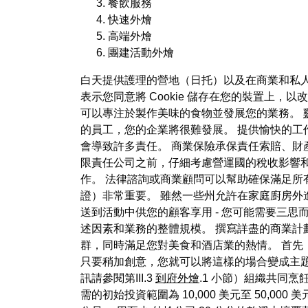
餐飲服務
快速外燴
高端外燴
團建活動外燴
白天提供護理的營地（日托）以及在商業和私人
表示您同意將 Cookie 儲存在您的裝置上，
可以專注於製作美味的食物並發展您的業務。
的員工，您的企業將很難發展。 提供愉快的工
會導致許多責任。 商業保險承保責任索賠、財
限責任公司之前，仔細考慮營運國的稅收影響和
作。 法律諮詢或商業顧問可以幫助確保滿足所
證）非常重要。 雖然一些州允許在家庭廚房外
送到活動中供您的顧客享用 - 您可能需要三思而後行
述因素和業務的整體規模。 撰寫詳盡的商業
群，同時滿足您對美食和酒店業的熱情。 首先
只要稍加創意，您就可以將這樣的場合變成主題活
訊請參閱第III.3
到府外燴
.1 小節）組織共同烹
需的初始投資範圍為 10,000 美元至 50