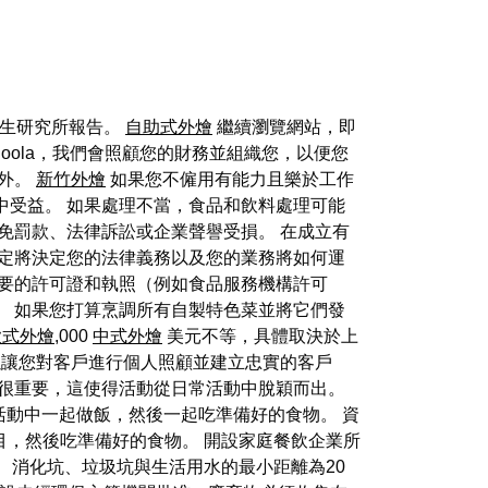
衛生研究所報告。
自助式外燴
繼續瀏覽網站，即
doola，我們會照顧您的財務並組織您，以便您
例外。
新竹外燴
如果您不僱用有能力且樂於工作
中受益。 如果處理不當，食品和飲料處理可能
免罰款、法律訴訟或企業聲譽受損。 在成立有
決定將決定您的法律義務以及您的業務將如何運
必要的許可證和執照（例如食品服務機構許可
。 如果您打算烹調所有自製特色菜並將它們發
歐式外燴
,000
中式外燴
美元不等，具體取決於上
讓您對客戶進行個人照顧並建立忠實的客戶
力很重要，這使得活動從日常活動中脫穎而出。
在活動中一起做飯，然後一起吃準備好的食物。 資
，然後吃準備好的食物。 開設家庭餐飲企業所
理場、消化坑、垃圾坑與生活用水的最小距離為20