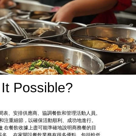
 It Possible?
時間表、安排供應商、協調餐飲和管理活動人員。
和注重細節，以確保活動順利、成功地進行。
燴
在餐飲收據上盡可能準確地說明商務餐的目
簽名。 在家開設餐飲業務有很多優點，包括較低