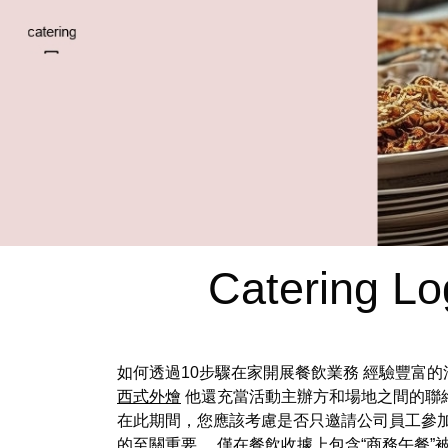
Catering Log
如何透過10步驟在家開展餐飲業務 經驗豐富
西式外燴
他還充當活動主辦方和場地之間的聯
在此期間，您應該考慮是否只邀請公司員工參
的至關重要。 僅在餐飲收據上包含“商務午餐