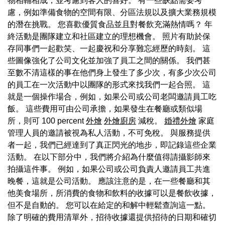
物相輔相成，並考慮到客人的喜好。 有一些缺點需要考
慮，例如準備食物的空間有限、分區法規以及擴大業務規模
的潛在挑戰。 您喜歡優質食品並且對餐飲充滿熱情嗎？ 年
終活動是團隊建立和社區建立的理想機會。 照片有助於保
存同事們一起歡笑、一起慶祝和分享難忘經歷的時刻。 這
些圖像強化了公司文化並加強了員工之間的關係。 我們甚
至數不清這樣的事在他們身上發生了多少次，有多少次公司
的員工在一次活動中以團隊的形式來找我們一起合照。 這
就是一個操作場合，例如，如果公司或公司老闆邀請員工吃
飯。 這些費用可由公司承擔，如果發生在餐廳或類似場
所，則可 100 percent
外燴
外燴廚房
減稅。
婚禮外燴
家庭
管理人員的邀請被視為私人活動，不可免稅。 與服務提供
者一起，我們已經達到了真正閃光的地步，即記錄這些企業
活動。 在以下部分中，我們將介紹為什麼值得請攝影師來
拍攝這件事。 例如，如果公司或公司負責人邀請員工共進
晚餐，這就是公司活動。 應該注意的是，在一些餐廳和其
他美食場所，所消費的食物和飲料的收據可以是餐飲收據，
但不是自動的。 您可以在給定的和解中輕鬆查詢這一點。
除了明確的費用清單外，招待收據還提供招待的日期和確切