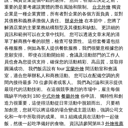
說，獨資企業是個不錯的選擇。 然而，在做出決定之前，
重要的是要考慮該實體的潛在風險和限制。
台北外燴
獨資
企業是一種企業實體，所有者對企業的各個方面負責，並對
其債務和義務承擔個人責任。
辦桌外燴
在本節中，您將了
解酒店業的主要業務結構類型及其優點和缺點。 更詳細的
資訊和範例可以在文章中找到。 您可以透過文章末尾的清
單了解商務午餐的狀態，檢查可發票性。 這些套餐還包括
各種服務，例如為客人提供餐飲服務，我們很樂意根據您的
意願安排。 即使在活動開始前，會議及活動部門的工作人
員也會為您提供支持，確保您的活動精彩、高品質，並取得
圓滿成功。 我們飯店設有 four
宜蘭外燴
間活動室和會議
室，適合您舉辦私人和商務活動。 您可以在配備空調的房
間內接待最多 70 位參與者或客人。 我們為討論和演示提供
最現代的活動技術。 在這個競爭激烈的市場中，雇主每個
職缺平均收到 180
中式外燴
餐廳外燴
份申請。 獨特性和創
造力很重要，這使得活動從日常活動中脫穎而出。 只要稍
加創意，您就可以將這樣的場合變成主題活動，強調公司文
化和一年中所取得的成果。 III.1 組織成員在活動中一起做
飯，然後一起吃準備好的食物。 資訊請參閱第III.3
外燴推薦