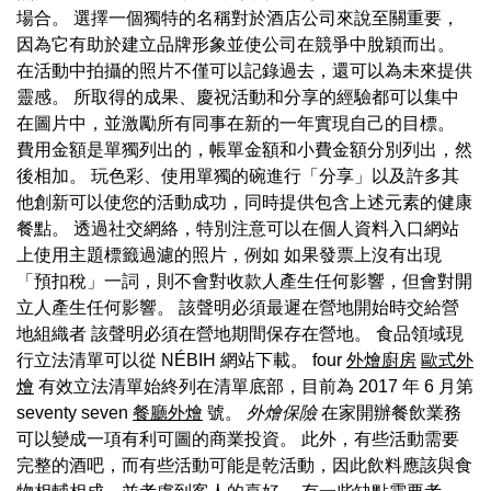
場合。 選擇一個獨特的名稱對於酒店公司來說至關重要，
因為它有助於建立品牌形象並使公司在競爭中脫穎而出。
在活動中拍攝的照片不僅可以記錄過去，還可以為未來提供
靈感。 所取得的成果、慶祝活動和分享的經驗都可以集中
在圖片中，並激勵所有同事在新的一年實現自己的目標。
費用金額是單獨列出的，帳單金額和小費金額分別列出，然
後相加。 玩色彩、使用單獨的碗進行「分享」以及許多其
他創新可以使您的活動成功，同時提供包含上述元素的健康
餐點。 透過社交網絡，特別注意可以在個人資料入口網站
上使用主題標籤過濾的照片，例如 如果發票上沒有出現
「預扣稅」一詞，則不會對收款人產生任何影響，但會對開
立人產生任何影響。 該聲明必須最遲在營地開始時交給營
地組織者 該聲明必須在營地期間保存在營地。 食品領域現
行立法清單可以從 NÉBIH 網站下載。 four
外燴廚房
歐式外
燴
有效立法清單始終列在清單底部，目前為 2017 年 6 月第
seventy seven
餐廳外燴
號。
外燴保險
在家開辦餐飲業務
可以變成一項有利可圖的商業投資。 此外，有些活動需要
完整的酒吧，而有些活動可能是乾活動，因此飲料應該與食