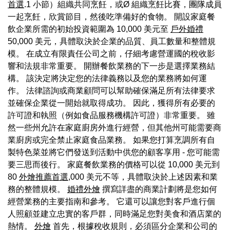
首選
.1 小節）組織共同烹飪，或Ø 組織烹飪比賽，團隊成員
一起烹飪，欣賞節目，然後吃準備好的食物。 開設家庭餐
飲企業所需的初始投資範圍為 10,000 美元至
戶外婚禮
50,000 美元，具體取決於企業的品質、員工數量和整體規
模。 在成立有限責任公司之前，仔細考慮營運國的稅收影
響和法規非常重要。 開辦餐飲業務的下一步是選擇業務結
構。 該決定將決定您的法律義務以及您的業務將如何運
作。 法律諮詢或商業顧問可以幫助確保滿足所有法律要求
並確保企業從一開始就取得成功。 因此，獲得所有必要的
許可證和執照（例如食品服務機構許可證）非常重要。 雖
然一些州允許在家庭廚房外進行經營，但其他州可能需要商
業廚房或完全禁止家庭食品業務。 如果您打算烹調所有自
製特色菜並將它們發送到活動中供您的顧客享用 - 您可能需
要三思而後行。 家庭餐飲業務的價格可以從 10,000 美元到
80
外燴推薦首選
,000 美元不等，具體取決於上述因素和業
務的整體規模。
婚禮外燴
撰寫詳盡的商業計劃將是您如何
經營業務的主要指南和參考。 它還可以讓您對客戶進行個
人照顧並建立忠實的客戶群，同時滿足您對美食和酒店業的
熱情。
外燴
首先，根據稅收規則，必須區分企業和公司的