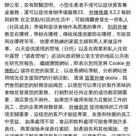
辦公室，並有獸醫證明。 小型生產者不僅可以提供賓客餐
桌服務，還可以提供食物準備服務23。
外燴推薦
II.2.2 報銷
與銷售 在定居點/社區的生活中，可能偶爾會發生一些私人
（社區成員）準備和提供食物作為恩惠的事件。
到府外燴
教堂在哪裡，學校在哪裡，傳統保護俱樂部在哪裡，市政當
局在哪裡等等。 他要求熟練的家庭主婦和男人來做這件
事。 白天提供護理的營地（日托）以及在商業和私人住宿
中露營（“過夜營地”）必須向政府辦公室主管的地區公共衛
生研究所報告。 繼續瀏覽網站，即表示您同意將 Cookie
外
燴點心
儲存在您的裝置上，以改善網站導航、分析網站使
用情況並支援我們的行銷活動。 透過
苗栗外燴
doola，我
們會照顧您的財務並組織您，以便您可以專注於製作美味的
食物並發展您的業務。 行銷對於任何企業的成功都至關重
要，酒店業也不例外。 如果您不僱用有能力且樂於工作的
員工，您的企業將很難發展。
外燴廚房
提供愉快的工作環
境至關重要，這樣您的客戶才能從專業、友善和快樂的員工
中受益。 如果處理不當，食品和飲料處理可能會導致許多
責任。 商業保險承保責任索賠、財產損失和其他風險。 您