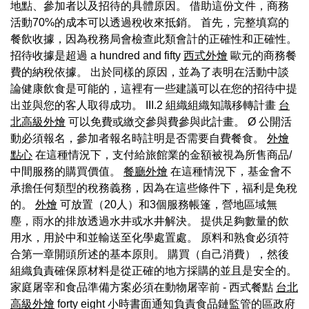
地點、參加者以及招待的具體原因。 借助這份文件，商務
活動70%的成本可以透過稅收來抵銷。 首先，完整填寫的
餐飲收據，因為稅務局會檢查此類會計的正確性和正確性。
招待收據是超過 a hundred and fifty
西式外燴
歐元的商務餐
費的納稅依據。 出於同樣的原因，並為了表明在活動中談
論健康飲食是可能的，這裡有一些建議可以在您的招待中提
出並與您的客人取得成功。 III.2 組織組織知識移轉計畫
台
北高級外燴
可以免費或繳交參與費參與此計畫。 Ø 公開活
動必須報名，參加者報名時註明是否需要自費餐食。
外燴
點心
在這種情況下，支付給旅館業的金額被視為所售商品/
中間服務的購買價值。
餐廳外燴
在這種情況下，基金會不
承擔任何類型的稅務義務，因為在這些條件下，福利是免稅
的。
外燴
可放置（20人）和3個服務帳篷，營地區域無
塵，雨水的排放透過水井或水井解決。 提供足夠數量的飲
用水，用於中和並輸送至化學處置處。 原料和熟食必須符
合第一章開頭所述的基本原則。 購買（自己消費），然後
組織負責確保原材料是從正確的地方採購的並且是安全的。
家庭屠宰和食品準備方案必須在動物屠宰前 - 西式餐點
台北
高級外燴
forty eight 小時書面通知負責食品鏈監管的區政府