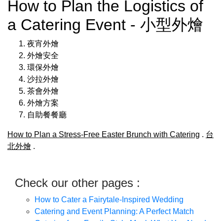
How to Plan the Logistics of
a Catering Event - 小型外燴
夜宵外燴
外燴安全
環保外燴
沙拉外燴
茶會外燴
外燴方案
自助餐餐廳
How to Plan a Stress-Free Easter Brunch with Catering
.
台
北外燴
.
Check our other pages :
How to Cater a Fairytale-Inspired Wedding
Catering and Event Planning: A Perfect Match