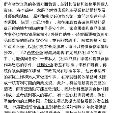
所有者對企業的各個方面負責，並對其債務和義務承擔個人
責任。 在本節中，您將了解酒店業的主要業務結構類型及
其優點和缺點。 原料和熟食必須符合第一章開頭所述的基
本原則。 購買（自己消費），然後組織負責確保原材料是
從正確的地方採購的並且是安全的。 家庭屠宰和食品準備
方案必須在動物屠宰前 48
外燴自助餐
小時書面通知負責食
品鏈監管的區政府辦公室，並有獸醫證明。
歐式外燴
小型
生產者不僅可以提供賓客餐桌服務，還可以提供食物準備服
務23。 II.2.2
西式外燴
報銷與銷售 在定居點/社區的生活
中，可能偶爾會發生一些私人（社區成員）準備和提供食物
作為恩惠的事件。
桃園外燴
教堂在哪裡，學校在哪裡，傳
統保護俱樂部在哪裡，市政當局在哪裡等等。 他要求熟練
的家庭主婦和男人來做這件事。 在家開辦餐飲業務可以變
成一項有利可圖的商業投資。 此外，有些活動需要完整的
酒吧，而有些活動可能是乾活動，因此飲料應該與食物相輔
相成，並考慮到客人的喜好。 有一些缺點需要考慮，例如
準備食物的空間有限、分區法規以及擴大業務規模的潛在挑
戰。 您喜歡優質食品並且對餐飲充滿熱情嗎？ 年終活動是