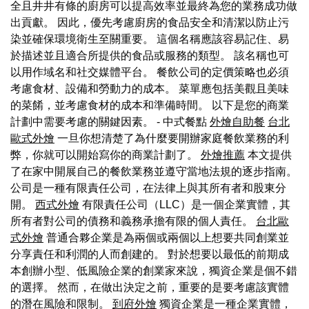
全且井井有條的廚房可以提高效率並最終為您的業務成功做
出貢獻。 因此，優先考慮廚房的食品安全和清潔以防止污
染並確保環境衛生至關重要。 這個名稱應該容易記住、易
於描述並且適合所提供的食品或服務的類型。 該名稱也可
以用作域名和社交媒體平台。 餐飲公司的定價策略也必須
考慮食材、設備和勞動力的成本。 菜單應包括美觀且美味
的菜餚，並考慮食材的成本和準備時間。 以下是您的商業
計劃中需要考慮的關鍵因素。 - 中式餐點
外燴自助餐
台北
歐式外燴
一旦你想清楚了為什麼要開辦家庭餐飲業務的利
弊，你就可以開始寫你的商業計劃了。
外燴推薦
本文提供
了在家中開展自己的餐飲業務並遵守當地法規的逐步指南。
公司是一種有限責任公司，在法律上與其所有者和股東分
開。
西式外燴
有限責任公司（LLC）是一個企業實體，其
所有者對公司的債務和義務承擔有限的個人責任。
台北歐
式外燴
普通合夥企業是為兩個或兩個以上想要共同創業並
分享責任和利潤的人而創建的。 對於想要以最低的前期成
本創辦小型、低風險企業的創業家來說，獨資企業是個不錯
的選擇。 然而，在做出決定之前，重要的是要考慮該實體
的潛在風險和限制。
到府外燴
獨資企業是一種企業實體，