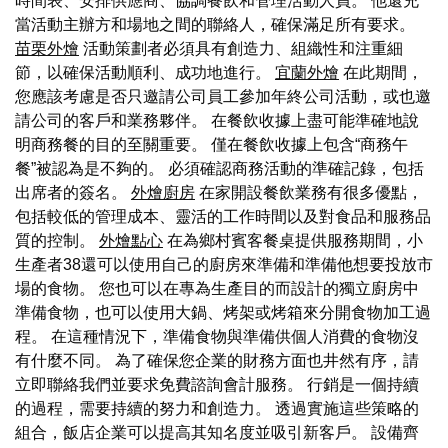
時間表、安排供應商、協調餐飲和管理活動人員。 他還充
當活動主辦方和場地之間的聯絡人，確保滿足所有要求。
苗栗外燴
活動策劃者必須具有創造力、組織性和注重細
節，以確保活動順利、成功地進行。
宜蘭外燴
在此期間，
您應該考慮是否只邀請公司員工參加年終公司活動，或也邀
請公司的客戶和業務夥伴。 在餐飲收據上盡可能準確地說
明商務餐的目的至關重要。 僅在餐飲收據上包含“商務午
餐”被認為是不夠的。 必須確認商務活動的準確記錄，包括
出席者的簽名。
外燴廚房
在家開設餐飲業務有很多優點，
包括較低的管理成本、靈活的工作時間以及對食品和服務品
質的控制。
外燴點心
在為鄉村賓客餐桌提供服務期間，小
生產者38還可以使用自己的廚房來準備和準備他想要投放市
場的食物。 您也可以在專為生產目的而設計的獨立廚房中
準備食物，也可以使用大鍋、烤架或烤箱來分開食物加工過
程。 在這種情況下，準備食物與準備供個人消費的食物沒
有什麼不同。 為了確保您企業的財務方面也井然有序，請
立即聯絡我們並要求免費諮詢會計服務。 行銷是一個持續
的過程，需要持續的努力和創造力。 透過實施這些策略的
組合，飯店企業可以提高其知名度並吸引新客戶。 設備齊