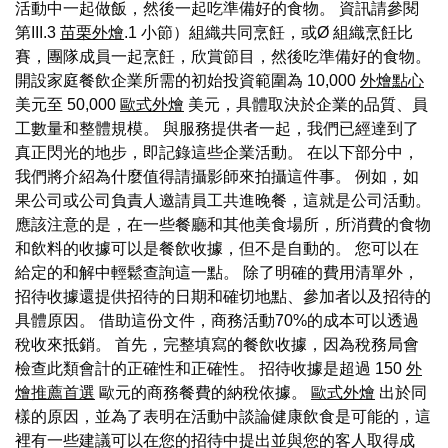
活動中一起做飯，然後一起吃準備好的食物。 資訊請參閱
第III.3
苗栗外燴
.1 小節）組織共同烹飪，或Ø 組織烹飪比
賽，團隊成員一起烹飪，欣賞節目，然後吃準備好的食物。
開設家庭餐飲企業所需的初始投資範圍為 10,000
外燴點心
美元至 50,000
歐式外燴
美元，具體取決於企業的品質、員
工數量和整體規模。 與服務提供者一起，我們已經達到了
真正閃光的地步，即記錄這些企業活動。 在以下部分中，
我們將介紹為什麼值得請攝影師來拍攝這件事。 例如，如
果公司或公司負責人邀請員工共進晚餐，這就是公司活動。
應該注意的是，在一些餐廳和其他美食場所，所消費的食物
和飲料的收據可以是餐飲收據，但不是自動的。 您可以在
給定的和解中輕鬆查詢這一點。 除了明確的費用清單外，
招待收據還提供招待的日期和確切地點、參加者以及招待的
具體原因。 借助這份文件，商務活動70%的成本可以透過
稅收來抵銷。 首先，完整填寫的餐飲收據，因為稅務局會
檢查此類會計的正確性和正確性。 招待收據是超過 150
外
燴推薦首選
歐元的商務餐費的納稅依據。
歐式外燴
出於同
樣的原因，並為了表明在活動中談論健康飲食是可能的，這
裡有一些建議可以在您的招待中提出並與您的客人取得成