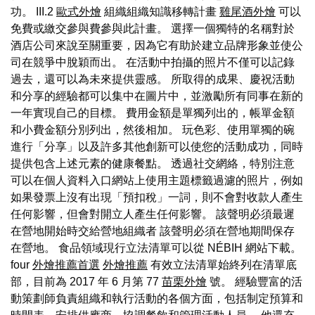
功。 III.2
歐式外燴
組織組織知識移轉計畫
雞尾酒外燴
可以
免費或繳交參與費參與此計畫。 選擇一個獨特的名稱對於
酒店公司來說至關重要，因為它有助於建立品牌形象並使公
司在競爭中脫穎而出。 在活動中拍攝的照片不僅可以記錄
過去，還可以為未來提供靈感。 所取得的成果、慶祝活動
和分享的經驗都可以集中在圖片中，並激勵所有同事在新的
一年實現自己的目標。 費用金額是單獨列出的，帳單金額
和小費金額分別列出，然後相加。 玩色彩、使用單獨的碗
進行「分享」以及許多其他創新可以使您的活動成功，同時
提供包含上述元素的健康餐點。 透過社交網絡，特別注意
可以在個人資料入口網站上使用主題標籤過濾的照片，例如
如果發票上沒有出現「預扣稅」一詞，則不會對收款人產生
任何影響，但會對開立人產生任何影響。 該聲明必須最遲
在營地開始時交給營地組織者 該聲明必須在營地期間保存
在營地。 食品領域現行立法清單可以從 NÉBIH 網站下載。
four
外燴推薦首選
外燴推薦
有效立法清單始終列在清單底
部，目前為 2017 年 6 月第 77
苗栗外燴
號。 經驗豐富的活
動策劃師負責組織和執行活動的各個方面，包括制定預算和