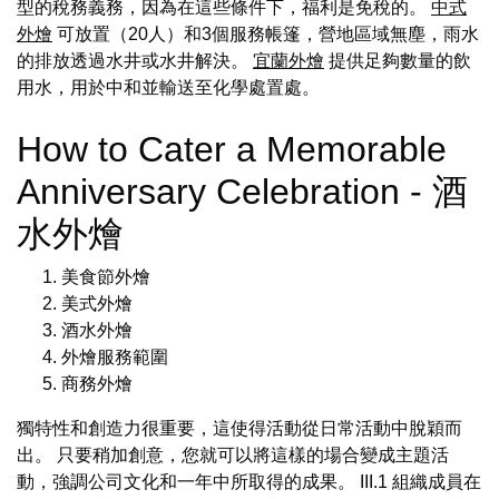
型的稅務義務，因為在這些條件下，福利是免稅的。
中式
外燴
可放置（20人）和3個服務帳篷，營地區域無塵，雨水
的排放透過水井或水井解決。
宜蘭外燴
提供足夠數量的飲
用水，用於中和並輸送至化學處置處。
How to Cater a Memorable
Anniversary Celebration - 酒
水外燴
美食節外燴
美式外燴
酒水外燴
外燴服務範圍
商務外燴
獨特性和創造力很重要，這使得活動從日常活動中脫穎而
出。 只要稍加創意，您就可以將這樣的場合變成主題活
動，強調公司文化和一年中所取得的成果。 III.1 組織成員在