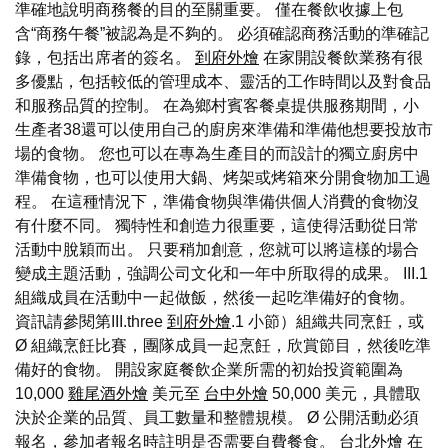
準確地說明商務餐的目的至關重要。 僅在餐飲收據上包
含“商務午餐”被認為是不夠的。 必須確認商務活動的準確記
錄，包括出席者的簽名。
到府外燴
在家開設餐飲業務有很
多優點，包括較低的管理成本、靈活的工作時間以及對食品
和服務品質的控制。 在為鄉村賓客餐桌提供服務期間，小
生產者38還可以使用自己的廚房來準備和準備他想要投放市
場的食物。 您也可以在專為生產目的而設計的獨立廚房中
準備食物，也可以使用大鍋、烤架或烤箱來分開食物加工過
程。 在這種情況下，準備食物與準備供個人消費的食物沒
有什麼不同。 獨特性和創造力很重要，這使得活動從日常
活動中脫穎而出。 只要稍加創意，您就可以將這樣的場合
變成主題活動，強調公司文化和一年中所取得的成果。 III.1
組織成員在活動中一起做飯，然後一起吃準備好的食物。
資訊請參閱第III.three
到府外燴
.1 小節）組織共同烹飪，或
Ø 組織烹飪比賽，團隊成員一起烹飪，欣賞節目，然後吃準
備好的食物。 開設家庭餐飲企業所需的初始投資範圍為
10,000
雞尾酒外燴
美元至
台中外燴
50,000 美元，具體取
決於企業的品質、員工數量和整體規模。 Ø 公開活動必須
報名，參加者報名時註明是否需要自費餐食。
台北外燴
在