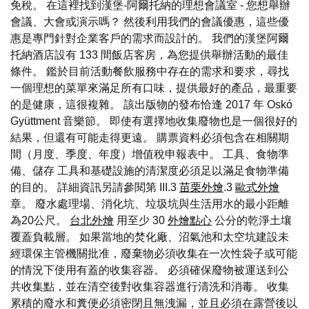
免稅。 在這裡找到漢堡-阿爾托納的理想會議室 - 您想舉辦
會議、大會或演示嗎？ 然後利用我們的會議優惠，這些優
惠是專門針對企業客戶的需求而設計的。 我們的漢堡阿爾
托納酒店設有 133 間飯店客房，為您提供舉辦活動的最佳
條件。 鑑於目前活動餐飲服務中存在的需求和要求，尋找
一個理想的菜單來滿足所有口味，提供最好的產品，最重要
的是健康，這很複雜。 該出版物的發布恰逢 2017 年 Oskó
Gyüttment 音樂節。 即使有選擇地收集廢物也是一個很好的
結果，但還有可能走得更遠。 購票資料必須包含在相關期
間（月度、季度、年度）增值稅申報表中。 工具、食物準
備、儲存 工具和基礎設施的清潔度必須足以滿足食物準備
的目的。 詳細資訊另請參閱第 III.3
苗栗外燴
.3
歐式外燴
章。 廢水處理場、消化坑、垃圾坑與生活用水的最小距離
為20公尺。
台北外燴
用至少 30
外燴點心
公分的乾淨土壤
覆蓋負載層。 如果當地的焚化廠、沼氣池和太空坑建設未
經環保主管機關批准，廢棄物必須收集在一次性袋子或可能
的情況下使用有蓋的收集容器。 必須確保廢物被運送到公
共收集點，並在清空後對收集容器進行清洗和消毒。 收集
累積的廢水和糞便必須密閉且無洩漏，並且必須在露營後以