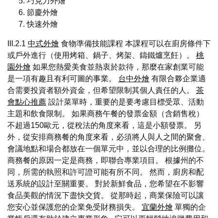
巧克力外燴
節慶外燴
快速外燴
III.2.1
中式外燴
食物準備技能課程 本課程可以在廚房條件下
或戶外進行（使用烤箱、鍋子、烤架、鑄鐵爐烹飪）。
桃
園外燴
如果您熱愛美食並熱衷於款待，那麼在家創業可能
是一項有趣且有利可圖的事業。
台中外燴
有限合夥企業適
合需要投資者額外資金，但希望限制其個人責任的人。
茶
會點心推薦
設計菜單時，重要的是要考慮目標受眾、活動
主題和飲食限制。 如果商務午餐的發票金額（含銷售稅）
不超過150歐元，從稅法的角度來看，這是小額發票。 另
外，從安排商務餐的角度來看，必須將人與人之間的聚會、
會議地點和場合都放在一個單元中，並以合理的比例攤位。
商務餐的原因一定是商務，即聯合專業項目。 根據州的不
同，所需的執照和許可證可能有所不同。 然而，廚房和配
送系統的設計至關重要。 對於新鮮食品，您希望在不影響
食品美觀的情況下盡快交貨。 從那時起，商業保險可以讓
您安心並保護您的企業免受財務損失。
宜蘭外燴
單獨的企