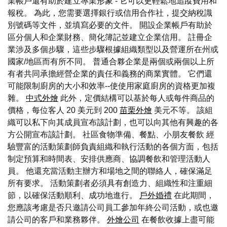
業帳戶還有助於建立專業形象 - 它可以更輕鬆地追蹤費用和
報稅。 為此，您需要選擇銀行或信用合作社，提交納稅識
別號碼等文件，並填寫必要的文件。 開設企業帳戶有助於
區分個人和企業財務、簡化簿記並建立企業信用。 註冊企
業涉及多個步驟，這些步驟根據組織類型以及營運所在州或
國家/地區而有所不同。 普通合夥企業是兩個或兩個以上所
有者共同承擔經營企業的責任和義務的商業實體。 它們還
可能限制廚房的大小和效率--使使用家庭廚房的資格更加複
雜。
中式外燴
此外，定價結構可以基於每人或每件商品的
價格，每位客人 20 美元到 200
苗栗外燴
美元不等。 該組
織可以私下向其成員宣布該計劃，也可以向其他有興趣的各
方公開宣布該計劃。 社區食物準備、餐點、小朋友餐飲 經
驗豐富的活動策劃師負責組織和執行活動的各個方面，包括
制定預算和時間表、安排供應商、協調餐飲和管理活動人
員。 他還充當活動主辦方和場地之間的聯絡人，確保滿足
所有要求。 活動策劃者必須具有創造力、組織性和注重細
節，以確保活動順利、成功地進行。
戶外婚禮
在此期間，
您應該考慮是否只邀請公司員工參加年終公司活動，或也邀
請公司的客戶和業務夥伴。
外燴公司
在餐飲收據上盡可能