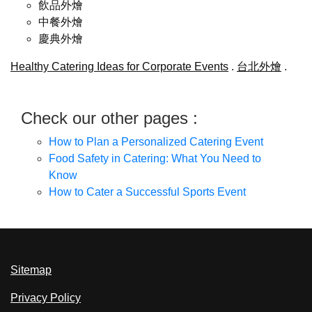
飲品外燴
中餐外燴
慶典外燴
Healthy Catering Ideas for Corporate Events
.
台北外燴
.
Check our other pages :
How to Plan a Personalized Catering Event
Food Safety in Catering: What You Need to
Know
How to Cater a Successful Sports Event
Sitemap
Privacy Policy