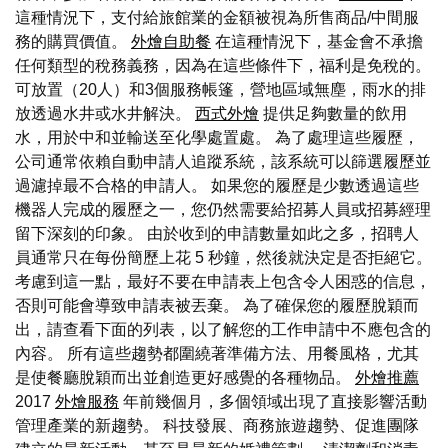
這種情況下，支付給旅館業的金額被視為所售商品/中間服
務的購買價值。
外燴自助餐
在這種情況下，基金會不承擔
任何類型的稅務義務，因為在這些條件下，福利是免稅的。
可放置（20人）和3個服務帳篷，營地區域無塵，雨水的排
放透過水井或水井解決。
西式外燴
提供足夠數量的飲用
水，用於中和並輸送至化學處置處。 為了處理這些履歷，
公司通常依賴自動申請人追蹤系統，該系統可以篩選履歷並
過濾掉最不合格的申請人。 如果您的履歷是少數透過這些
機器人完成的履歷之一，您仍然需要給招募人員或招募經理
留下深刻的印象。 由於收到的申請數量如此之多，招聘人
員通常只在每份簡歷上花 5 秒鐘，然後就決定是否拒絕它。
考慮到這一點，最好不要在申請表上包含令人困惑的信息，
否則可能會導致申請表被丟棄。 為了確保您的履歷脫穎而
出，請查看下面的列表，以了解您的工作申請中不應包含的
內容。 所有這些趨勢都圍繞著準備方法、用餐風格，尤其
是使餐廳脫穎而出並創造更好感覺的各種物品。
外燴推薦
2017
外燴服務
年前幾個月，多個領域出現了直接影響活動
管理產業的新趨勢。 科技發展、商務旅遊趨勢、促進團隊