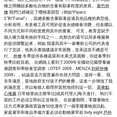
種之間幾組多酚化合物的含量有顯著程度的差異。
新竹外
燴
我們已經確定了櫻桃基因型（例如“Pipacs
1”和“Fanal”），其總多酚含量顯著超過其他品種的典型值。
分析表明，有多種工具可用於促進永續糧食消費，但各國以
不同方式和不同程度應用其中的要素。 可見，教育是賦予
個人權力最有效的手段之一… 此類合約還可以與多種服務
的提供聯繫起來，例如 我還與其中一家餐飲公司的代表進
行了交談，他表示遵循建議非常困難，並承認並不總是可
行。
外燴
冬季提供各種蔬菜和水果尤其困難，但從春季到
秋季比較容易。 在網路上看到了2009年全國幼兒園營養健
康調查和學校食堂調查（OTEF 2009，MENZA
到府外燴
2008），結論是這方面普遍存在很大問題，值得一看。 我
非常滿意，當地政府支付孩子們的餐費，這進一步增強了我
的滿意度，所以每個人都理所當然地得到這一切。
茶會點
心推薦
日常檢查由主辦單位[或其代理人]每天進行。 執行不
當的工作必須立即糾正並報告。 在節慶期間，零廢棄物生
活方式專家腐殖質協會50也運作了一個零廢棄物資訊點。
家庭屠宰和食品準備方案必須在動物屠宰前 forty eight
戶外