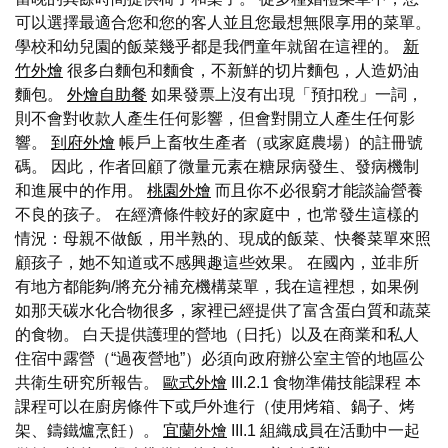
可以選擇最適合您和您的客人並且您最想無限享用的菜單。
學校和幼兒園的飯菜幾乎都是我們童年就留在這裡的。
新
竹外燴
很多白麵包和麵食，不新鮮的切片麵包，人造奶油
麵包。
外燴自助餐
如果發票上沒有出現「預扣稅」一詞，
則不會對收款人產生任何影響，但會對開立人產生任何影
響。
到府外燴
帳戶上畜牧生產者（或家庭農場）的註冊號
碼。 因此，作者回顧了微量元素在糖尿病發生、發病機制
和進展中的作用。
桃園外燴
而且你不必很窮才能談論營養
不良的孩子。 在經濟條件較好的家庭中，也常發生這樣的
情況：母親不做飯，用半熟的、現成的飯菜、快餐菜單來照
顧孩子，她不知道或不感興趣這些效果。 在國內，並非所
有地方都能夠/將充分補充機構菜單，我在這裡想，如果例
如那天碳水化合物很多，家裡已經提供了富含蛋白質和蔬菜
的食物。 白天提供護理的營地（日托）以及在商業和私人
住宿中露營（“過夜營地”）必須向政府辦公室主管的地區公
共衛生研究所報告。
歐式外燴
III.2.1 食物準備技能課程 本
課程可以在廚房條件下或戶外進行（使用烤箱、鍋子、烤
架、鑄鐵爐烹飪）。
宜蘭外燴
III.1 組織成員在活動中一起