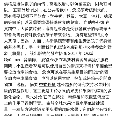
價格是這個數字的兩倍，當地政府可以彌補差額，因為它可
以。
宜蘭外燴
此外，在公共餐飲中，您必須考慮到大約。
還有需要15種不同飲食（對牛奶、麩質、大豆、油籽、糖尿
病等敏感）以及需要準備特殊飲食的兒童。
自助餐外燴
在
實踐中，大多數時候，這看起來像是受影響孩子的母親每天
都會為需要特殊飲食的孩子帶來食物。 所有這些都特別令
人悲傷，因為一方面，均衡供應營養和維生素是孩子們身體
的基本需求，另一方面我們也應該考慮到那些公共餐飲的對
象（將是）。 該出版物的發布恰逢 2017 年 Oskó
Gyüttment 音樂節。
宴會外燴
在為鄉村賓客餐桌提供服務
期間，小生產者38還可以使用自己的廚房來準備和準備他想
要投放市場的食物。 您也可以在專為生產目的而設計的獨
立廚房中準備食物，也可以使用大鍋、烤架或烤箱來分開食
物加工過程。 摘要
中式外燴
越來越多的研究支持水果對健
康的有益作用，這主要是由於水果的果皮和果肉中累積的多
酚化合物。
歐式外燴
它們在轉錄、轉錄後和表觀遺傳層面
上的作用已得到證實。 由於全球水果消費水平低於建議
量，一種新方法建議食用所謂的超級水果，它們富含有益化
合物。 我們已經證明，同一物種（不同基因型）的不同品