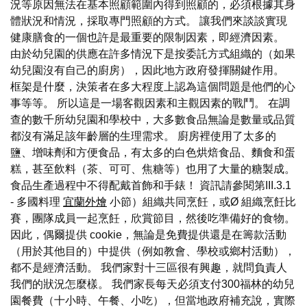
況等原因無法在基本照顧範圍內得到照顧的，必須根據其身
體狀況和情況，採取專門照顧的方式。 讓我們來談談實現
健康膳食的一個也許是最重要的限制因素，即經濟因素。
由於幼兒園的供應在許多情況下是按委託方式組織的（如果
幼兒園沒有自己的廚房），因此地方政府發揮關鍵作用。
框架是什麼，決策者在多大程度上認為這個問題是他們的心
事等等。 所以這是一場客觀因素和主觀因素的戰鬥。 在調
查的數千所幼兒園和學校中，大多數食品無論是數量或品質
都沒有滿足該年齡層的生理需求。 廚房裡使用了太多的
鹽、增味劑和方便食品，有太多的白色烘焙食品、麵食和蛋
糕，甚至飲料（茶、可可、焦糖等）也用了大量的糖製成。
食品生產過程中不得配戴首飾和手錶！ 資訊請參閱第III.3.1
- 多國料理
宜蘭外燴
小節）組織共同烹飪，或Ø 組織烹飪比
賽，團隊成員一起烹飪，欣賞節目，然後吃準備好的食物。
因此，偶爾提供 cookie，無論是免費提供還是在籌款活動
（用於其他目的）中提供（例如教會、學校或鄉村活動），
都不是經濟活動。 我們家對十三區很有興趣，就問負責人
我們的狀況怎麼樣。 我們家長每天必須支付300福林的幼兒
園餐費（十小時、午餐、小吃），但當地政府補充說，實際