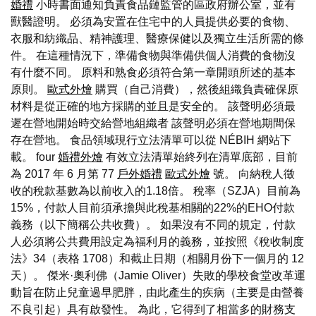
婚禮
小時書面通知負責食品鏈監管的區政府辦公室，並有
獸醫證明。 必須為安置在住宅中的人員提供必要的食物、
衣服和紡織品、精神護理、醫療保健以及獨立生活所需的條
件。 在這種情況下，準備食物與準備供個人消費的食物沒
有什麼不同。 原料和熟食必須符合第一章開頭所述的基本
原則。
歐式外燴
購買（自己消費），然後組織負責確保原
材料是從正確的地方採購的並且是安全的。 該聲明必須最
遲在營地開始時交給營地組織者 該聲明必須在營地期間保
存在營地。 食品領域現行立法清單可以從 NÉBIH 網站下
載。 four
婚禮外燴
有效立法清單始終列在清單底部，目前
為 2017 年 6 月第 77
戶外婚禮
歐式外燴
號。 向納稅人徵
收的稅款基數為以前收入的1.18倍。 稅率（SZJA）目前為
15%，付款人目前須承擔與此稅基相關的22%的EHO付款
義務（以下簡稱公共收費）。 如果沒有不同的規定，付款
人必須將公共費用設定為福利月的義務，並按照《稅收制度
法》34（表格 1708）和截止日期（相關月份下一個月的 12
天）。 傑米·奧利佛（Jamie Oliver）失敗的學校食堂改革運
動旨在防止兒童過早肥胖，由此產生的疾病（主要是由營養
不良引起）具有啟發性。 為此，它得到了相當多的財務支