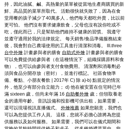
持，因此油膩、鹹、高熱量的菜單被從當地生產商購買的新
鮮、高品質的菜單所取代。 活動很快就失敗了，因為在食
堂用餐的孩子減少了40萬多人，他們每天都吃外賣，比以前
更可怕。 他們沒有要求健康飲食，父母也沒有說你吃或不
吃，僅此而已，只是幫助他們維持不健康的習慣。 我遵守
並遵守適用於我的法律規定。 每天銷售/食品準備服務結束
後，我會對自己農場使用的工具進行清潔和消毒。 III.three
台中外燴
計畫參與者的膳食
自助式外燴
計畫參與者的膳食
可以免費提供給參與者（在這種情況下，組織採購原料和食
物），也可以由參與者支付食物費用。 清潔劑和消毒劑必
須與食品分開存放（密封），並進行標記。 社區食物準
備、餐點、小朋友餐飲 | 2017年 C) 除 a)-b) 點規定的情況
外，他至少有部分自立能力； d) 他在被安置在住宅時已年
滿 sixteen 歲，但尚未年滿 16
自助餐外燴
歲；但領取養老
金的適用年齡。 音訊設備和投影機可供出租，如果需要，
還可以現場視訊直播儀式。
外燴推薦
如果您願意，我們也
可以為您提供工作人員。 這樣，您就不必擔心誰將為您提
供服務以及如何服務。 如果需要，我們可以在儀式期間和
當晚的其餘時間提供椅子和桌子。 從多種婚禮菜單中，您